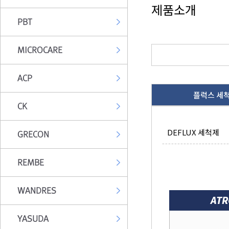
제품소개
PBT
MICROCARE
ACP
플럭스 세
CK
DEFLUX 세척제
GRECON
REMBE
WANDRES
YASUDA