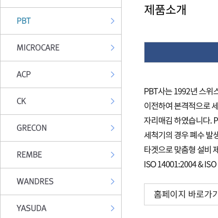
제품소개
PBT
MICROCARE
ACP
CK
GRECON
REMBE
WANDRES
YASUDA